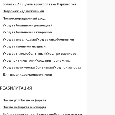
Болезнь Альцгеймером
Болезнь Паркинсона
Патронаж над пожилыми
Послеоперационный уход
Уход за больными деменцией
Уход за больными склерозом
Уход за инвалидами
Уход за онкобольными
Уход за слепыми людьми
Уход за тяжелобольными
Уход при варикозе
Уход при гипертонии
Уход при пролежнях
Уход за психически больными
Уход при запорах
Для инвалидов-колясочников
РЕАБИЛИТАЦИЯ
После дтп
После инфаркта
После инфаркта миокарда
Заболевания нервной системы
После катаракты