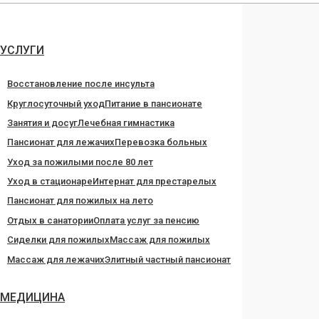
Перейти
к
содержанию
УСЛУГИ
Восстановление после инсульта
Круглосуточный уход
Питание в пансионате
Занятия и досуг
Лечебная гимнастика
Пансионат для лежачих
Перевозка больных
Уход за пожилыми после 80 лет
Уход в стационаре
Интернат для престарелых
Пансионат для пожилых на лето
Отдых в санатории
Оплата услуг за пенсию
Сиделки для пожилых
Массаж для пожилых
Массаж для лежачих
Элитный частный пансионат
МЕДИЦИНА