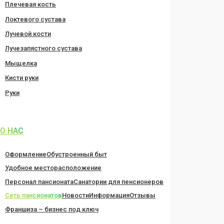
Плечевая кость
Локтевого сустава
Лучевой кости
Лучезапястного сустава
Мыщелка
Кисти руки
Руки
О НАС
Оформление
Обустроенный быт
Удобное месторасположение
Персонал пансионата
Санатории для пенсионеров
Сеть пансионатов
Новости
Информация
Отзывы
Франшиза – бизнес под ключ