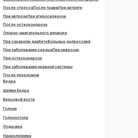
После стресса
После травм
При артрите
При артрозе
При атеросклерозе
После остеохондроза
Опорно-двигательного аппарата
При сахарном диабете
Больных депрессией
При заболевания сердца
При неврозах
При остеохондрозе
При заболевания нервной системы
После переломов
Бедра
Шейки бедра
Берцовой кости
Голени
Голеностопа
Лодыжка
Надколенника