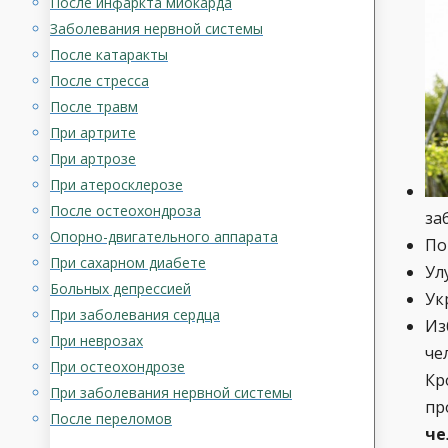
После инфаркта миокарда
Заболевания нервной системы
После катаракты
После стресса
После травм
При артрите
При артрозе
При атеросклерозе
После остеохондроза
за
Опорно-двигательного аппарата
По
При сахарном диабете
Ул
Больных депрессией
Ук
При заболевания сердца
Из
При неврозах
че
При остеохондрозе
Кр
При заболевания нервной системы
пр
После переломов
че