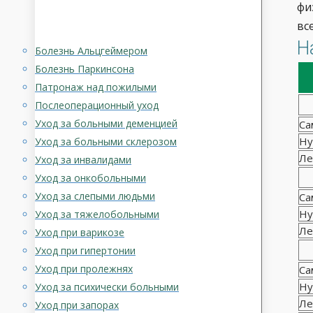
фи
вс
Н
Болезнь Альцгеймером
Болезнь Паркинсона
Патронаж над пожилыми
Послеоперационный уход
Уход за больными деменцией
Са
Ну
Уход за больными склерозом
Ле
Уход за инвалидами
Уход за онкобольными
Уход за слепыми людьми
Са
Ну
Уход за тяжелобольными
Ле
Уход при варикозе
Уход при гипертонии
Уход при пролежнях
Са
Ну
Уход за психически больными
Ле
Уход при запорах