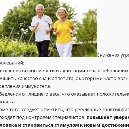
Снижения угр
болеваний;
вышения выносливости и адаптации тела к небольшим 
учшить качество сна и аппетита, с которыми часто воз
репления иммунитета;
бавления от лишнего веса, что оказывает положительн
ловека.
оме того, следует отметить, что регулярные занятия ф
оходят под контролем специалистов,
повышает уверен
ловека и становиться стимулом к новым достижени