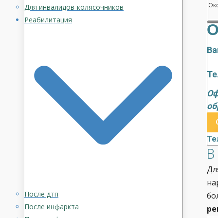
Око
Для инвалидов-колясочников
Реабилитация
О
Ва
Те
Оф
об
Те
В
Дл
на
После дтп
бо
После инфаркта
ре