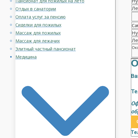
Ну
Пансионат для пожилых на лето
Ле
Отдых в санатории
Оплата услуг за пенсию
Сиделки для пожилых
Са
Ну
Массаж для пожилых
Ле
Массаж для лежачих
Око
Элитный частный пансионат
Медицина
О
Ва
Те
Оф
об
Те