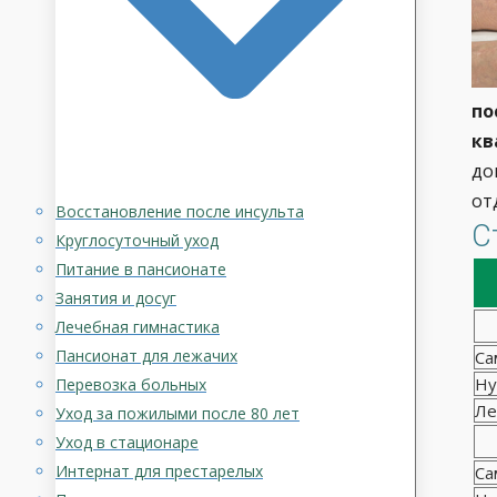
по
кв
до
от
Восстановление после инсульта
С
Круглосуточный уход
Питание в пансионате
Занятия и досуг
Лечебная гимнастика
Пансионат для лежачих
Са
Ну
Перевозка больных
Ле
Уход за пожилыми после 80 лет
Уход в стационаре
Интернат для престарелых
Са