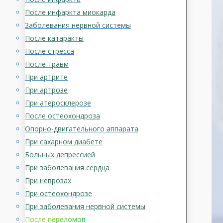
После инфаркта миокарда
Заболевания нервной системы
После катаракты
После стресса
После травм
При артрите
При артрозе
При атеросклерозе
После остеохондроза
Опорно-двигательного аппарата
При сахарном диабете
Больных депрессией
При заболевания сердца
При неврозах
При остеохондрозе
При заболевания нервной системы
После переломов