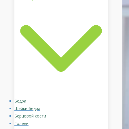
Бедра
Шейки бедра
Берцовой кости
Голени