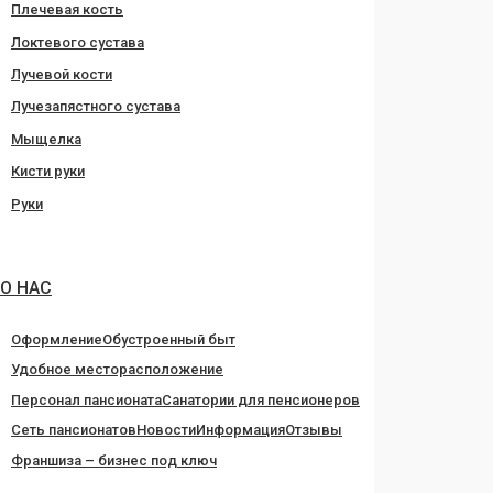
Плечевая кость
Локтевого сустава
Лучевой кости
Лучезапястного сустава
Мыщелка
Кисти руки
Руки
О НАС
Оформление
Обустроенный быт
Удобное месторасположение
Персонал пансионата
Санатории для пенсионеров
Сеть пансионатов
Новости
Информация
Отзывы
Франшиза – бизнес под ключ