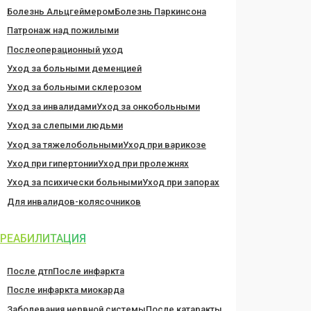
Болезнь Альцгеймером
Болезнь Паркинсона
Патронаж над пожилыми
Послеоперационный уход
Уход за больными деменцией
Уход за больными склерозом
Уход за инвалидами
Уход за онкобольными
Уход за слепыми людьми
Уход за тяжелобольными
Уход при варикозе
Уход при гипертонии
Уход при пролежнях
Уход за психически больными
Уход при запорах
Для инвалидов-колясочников
РЕАБИЛИТАЦИЯ
После дтп
После инфаркта
После инфаркта миокарда
Заболевания нервной системы
После катаракты