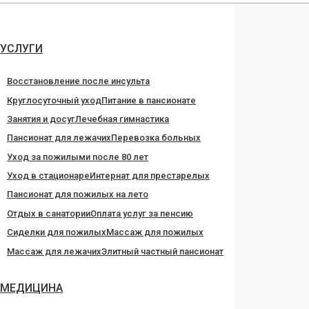
Перейти
к
содержанию
УСЛУГИ
Восстановление после инсульта
Круглосуточный уход
Питание в пансионате
Занятия и досуг
Лечебная гимнастика
Пансионат для лежачих
Перевозка больных
Уход за пожилыми после 80 лет
Уход в стационаре
Интернат для престарелых
Пансионат для пожилых на лето
Отдых в санатории
Оплата услуг за пенсию
Сиделки для пожилых
Массаж для пожилых
Массаж для лежачих
Элитный частный пансионат
МЕДИЦИНА