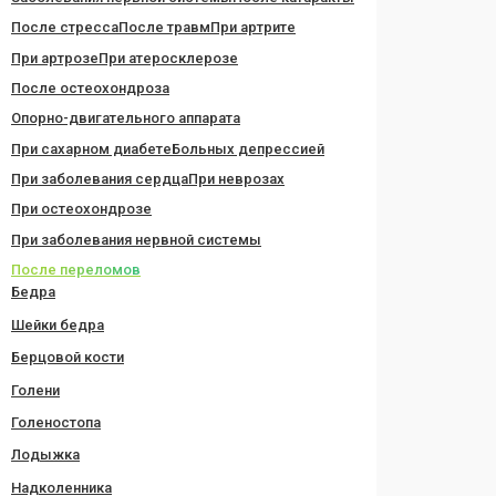
После стресса
После травм
При артрите
При артрозе
При атеросклерозе
После остеохондроза
Опорно-двигательного аппарата
При сахарном диабете
Больных депрессией
При заболевания сердца
При неврозах
При остеохондрозе
При заболевания нервной системы
После переломов
Бедра
Шейки бедра
Берцовой кости
Голени
Голеностопа
Лодыжка
Надколенника