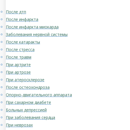
После дтп
После инфаркта
После инфаркта миокарда
Заболевания нервной системы
После катаракты
После стресса
После травм
При артрите
При артрозе
При атеросклерозе
После остеохондроза
Опорно-двигательного аппарата
При сахарном диабете
Больных депрессией
При заболевания сердца
При неврозах