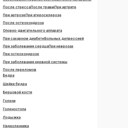
После стресса
После травм
При артрите
При артрозе
При атеросклерозе
После остеохондроза
Опорно-двигательного аппарата
При сахарном диабете
Больных депрессией
При заболевания сердца
При неврозах
При остеохондрозе
При заболевания нервной системы
После переломов
Бедра
Шейки бедра
Берцовой кости
Голени
Голеностопа
Лодыжка
Надколенника