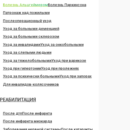
Болезнь Альцгеймером
Болезнь Паркинсона
Патронаж над пожилыми
Послеоперационный уход
Уход за больными деменцией
Уход за больными склерозом
Уход за инвалидами
Уход за онкобольными
Уход за слепыми людьми
Уход за тяжелобольными
Уход при варикозе
Уход при гипертонии
Уход при пролежнях
Уход за психически больными
Уход при запорах
Для инвалидов-колясочников
РЕАБИЛИТАЦИЯ
После дтп
После инфаркта
После инфаркта миокарда
Заболевания нервной системы
После катаракты