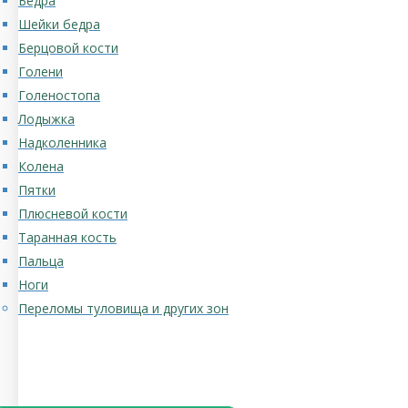
Бедра
Шейки бедра
Берцовой кости
Голени
Голеностопа
Лодыжка
Надколенника
Колена
Пятки
Плюсневой кости
Таранная кость
Пальца
Ноги
Переломы туловища и других зон