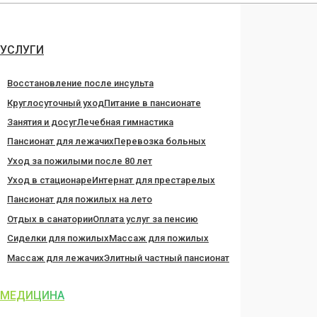
Перейти
к
содержанию
УСЛУГИ
Восстановление после инсульта
Круглосуточный уход
Питание в пансионате
Занятия и досуг
Лечебная гимнастика
Пансионат для лежачих
Перевозка больных
Уход за пожилыми после 80 лет
Уход в стационаре
Интернат для престарелых
Пансионат для пожилых на лето
Отдых в санатории
Оплата услуг за пенсию
Сиделки для пожилых
Массаж для пожилых
Массаж для лежачих
Элитный частный пансионат
МЕДИЦИНА