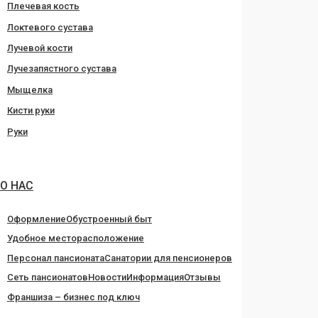
Плечевая кость
Локтевого сустава
Лучевой кости
Лучезапястного сустава
Мыщелка
Кисти руки
Руки
О НАС
Оформление
Обустроенный быт
Удобное месторасположение
Персонал пансионата
Санатории для пенсионеров
Сеть пансионатов
Новости
Информация
Отзывы
Франшиза – бизнес под ключ