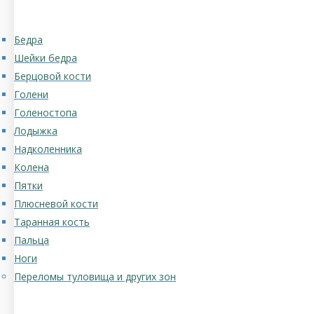
Бедра
Шейки бедра
Берцовой кости
Голени
Голеностопа
Лодыжка
Надколенника
Колена
Пятки
Плюсневой кости
Таранная кость
Пальца
Ноги
Переломы туловища и других зон