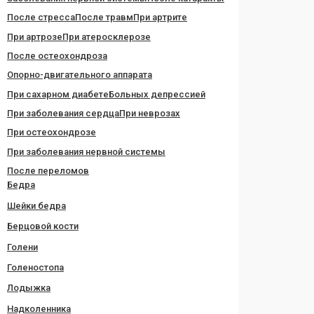
После стресса
После травм
При артрите
При артрозе
При атеросклерозе
После остеохондроза
Опорно-двигательного аппарата
При сахарном диабете
Больных депрессией
При заболевания сердца
При неврозах
При остеохондрозе
При заболевания нервной системы
После переломов
Бедра
Шейки бедра
Берцовой кости
Голени
Голеностопа
Лодыжка
Надколенника