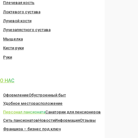
Плечевая кость
Локтевого сустава
Лучевой кости
Лучезапястного сустава
Мыщелка
Кисти руки
Руки
О НАС
Оформление
Обустроенный быт
Удобное месторасположение
Персонал пансионата
Санатории для пенсионеров
Сеть пансионатов
Новости
Информация
Отзывы
Франшиза – бизнес под ключ