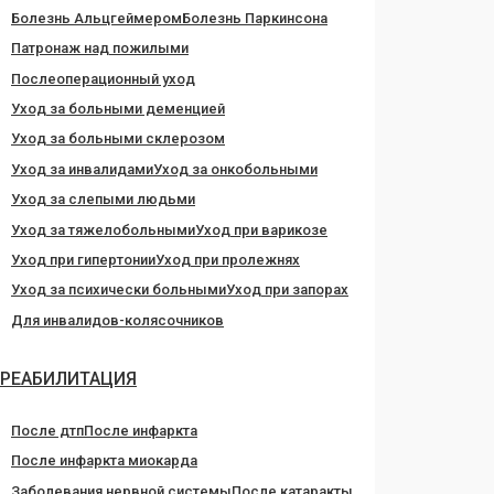
Болезнь Альцгеймером
Болезнь Паркинсона
Патронаж над пожилыми
Послеоперационный уход
Уход за больными деменцией
Уход за больными склерозом
Уход за инвалидами
Уход за онкобольными
Уход за слепыми людьми
Уход за тяжелобольными
Уход при варикозе
Уход при гипертонии
Уход при пролежнях
Уход за психически больными
Уход при запорах
Для инвалидов-колясочников
РЕАБИЛИТАЦИЯ
После дтп
После инфаркта
После инфаркта миокарда
Заболевания нервной системы
После катаракты