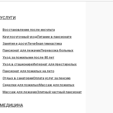
Перейти
к
содержанию
УСЛУГИ
Восстановление после инсульта
Круглосуточный уход
Питание в пансионате
Занятия и досуг
Лечебная гимнастика
Пансионат для лежачих
Перевозка больных
Уход за пожилыми после 80 лет
Уход в стационаре
Интернат для престарелых
Пансионат для пожилых на лето
Отдых в санатории
Оплата услуг за пенсию
Сиделки для пожилых
Массаж для пожилых
Массаж для лежачих
Элитный частный пансионат
МЕДИЦИНА