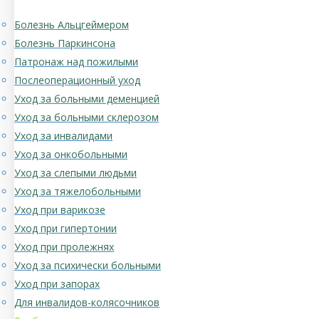
Болезнь Альцгеймером
Болезнь Паркинсона
Патронаж над пожилыми
Послеоперационный уход
Уход за больными деменцией
Уход за больными склерозом
Уход за инвалидами
Уход за онкобольными
Уход за слепыми людьми
Уход за тяжелобольными
Уход при варикозе
Уход при гипертонии
Уход при пролежнях
Уход за психически больными
Уход при запорах
Для инвалидов-колясочников