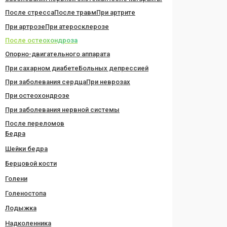
После стресса
После травм
При артрите
При артрозе
При атеросклерозе
После остеохондроза
Опорно-двигательного аппарата
При сахарном диабете
Больных депрессией
При заболевания сердца
При неврозах
При остеохондрозе
При заболевания нервной системы
После переломов
Бедра
Шейки бедра
Берцовой кости
Голени
Голеностопа
Лодыжка
Надколенника