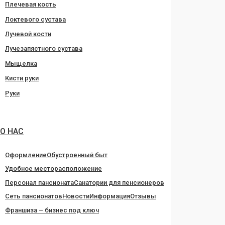
Плечевая кость
Локтевого сустава
Лучевой кости
Лучезапястного сустава
Мыщелка
Кисти руки
Руки
О НАС
Оформление
Обустроенный быт
Удобное месторасположение
Персонал пансионата
Санатории для пенсионеров
Сеть пансионатов
Новости
Информация
Отзывы
Франшиза – бизнес под ключ