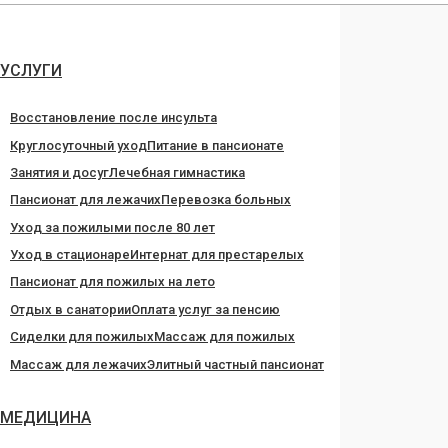
Перейти
к
содержанию
УСЛУГИ
Восстановление после инсульта
Круглосуточный уход
Питание в пансионате
Занятия и досуг
Лечебная гимнастика
Пансионат для лежачих
Перевозка больных
Уход за пожилыми после 80 лет
Уход в стационаре
Интернат для престарелых
Пансионат для пожилых на лето
Отдых в санатории
Оплата услуг за пенсию
Сиделки для пожилых
Массаж для пожилых
Массаж для лежачих
Элитный частный пансионат
МЕДИЦИНА