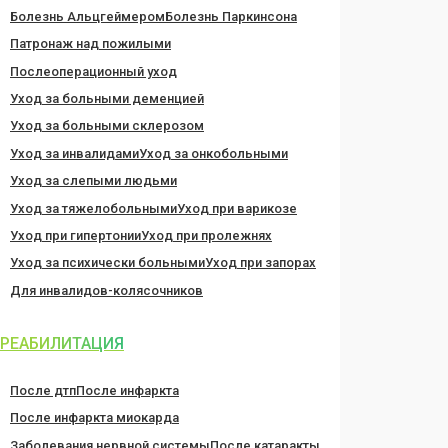
Болезнь Альцгеймером
Болезнь Паркинсона
Патронаж над пожилыми
Послеоперационный уход
Уход за больными деменцией
Уход за больными склерозом
Уход за инвалидами
Уход за онкобольными
Уход за слепыми людьми
Уход за тяжелобольными
Уход при варикозе
Уход при гипертонии
Уход при пролежнях
Уход за психически больными
Уход при запорах
Для инвалидов-колясочников
РЕАБИЛИТАЦИЯ
После дтп
После инфаркта
После инфаркта миокарда
Заболевания нервной системы
После катаракты