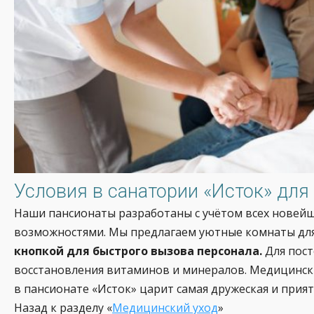
Условия в санатории «Исток» для
Наши пансионаты разработаны с учётом всех новейш
возможностями. Мы предлагаем уютные комнаты для
кнопкой для быстрого вызова персонала.
Для пос
восстановления витаминов и минералов. Медицински
в пансионате «Исток» царит самая дружеская и прия
Назад к разделу «
Медицинский уход
»