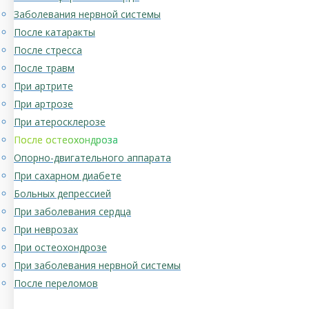
Заболевания нервной системы
После катаракты
После стресса
После травм
При артрите
При артрозе
При атеросклерозе
После остеохондроза
Опорно-двигательного аппарата
При сахарном диабете
Больных депрессией
При заболевания сердца
При неврозах
При остеохондрозе
При заболевания нервной системы
После переломов