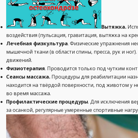
Вытяжка.
Испо
воздействия (пульсация, гравитация, вытяжка на к
Лечебная физкультура
. Физические упражнения н
мышечной ткани (в области спины, пресса, рук и ног
движений.
Физиотерапия
. Проводится только под чутким кон
Сеансы массажа.
Процедуры для реабилитации назна
находится на твёрдой поверхности, под животом у 
во время массажа.
Профилактические процедуры
. Для исключения в
за осанкой, регулярные умеренные спортивные нагр