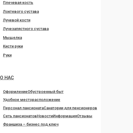
Плечевая кость
Локтевого сустава
Лучевой кости
Лучезапястного сустава
Мыщелка
Кисти руки
Руки
О НАС
Оформление
Обустроенный быт
Удобное месторасположение
Персонал пансионата
Санатории для пенсионеров
Сеть пансионатов
Новости
Информация
Отзывы
Франшиза – бизнес под ключ