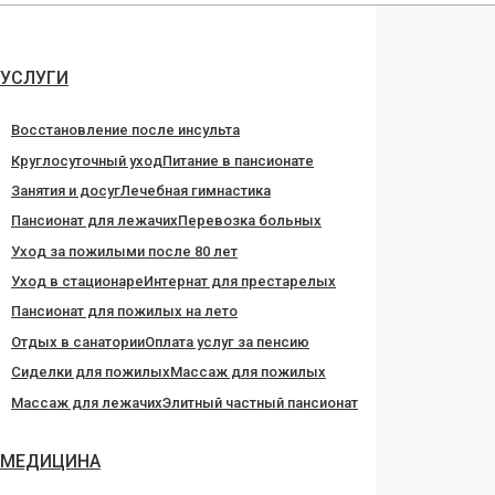
Перейти
к
содержанию
УСЛУГИ
Восстановление после инсульта
Круглосуточный уход
Питание в пансионате
Занятия и досуг
Лечебная гимнастика
Пансионат для лежачих
Перевозка больных
Уход за пожилыми после 80 лет
Уход в стационаре
Интернат для престарелых
Пансионат для пожилых на лето
Отдых в санатории
Оплата услуг за пенсию
Сиделки для пожилых
Массаж для пожилых
Массаж для лежачих
Элитный частный пансионат
МЕДИЦИНА