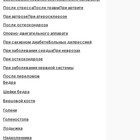
После стресса
После травм
При артрите
При артрозе
При атеросклерозе
После остеохондроза
Опорно-двигательного аппарата
При сахарном диабете
Больных депрессией
При заболевания сердца
При неврозах
При остеохондрозе
При заболевания нервной системы
После переломов
Бедра
Шейки бедра
Берцовой кости
Голени
Голеностопа
Лодыжка
Надколенника