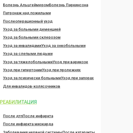
Болезнь Альцгеймером
Болезнь Паркинсона
Патронаж над пожилыми
Послеоперационный уход
Уход за больными деменцией
Уход за больными склерозом
Уход за инвалидами
Уход за онкобольными
Уход за слепыми людьми
Уход за тяжелобольными
Уход при варикозе
Уход при гипертонии
Уход при пролежнях
Уход за психически больными
Уход при запорах
Для инвалидов-колясочников
РЕАБИЛИТАЦИЯ
После дтп
После инфаркта
После инфаркта миокарда
Заболевания нервной системы
После катаракты