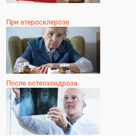
При атеросклерозе
После остеохондроза