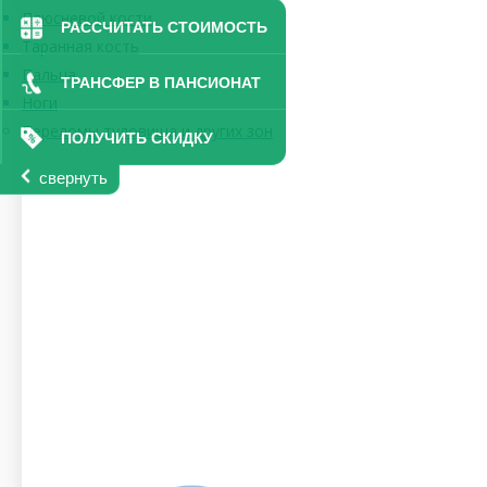
Плюсневой кости
РАССЧИТАТЬ СТОИМОСТЬ
Таранная кость
Пальца
ТРАНСФЕР В ПАНСИОНАТ
Ноги
Переломы туловища и других зон
ПОЛУЧИТЬ СКИДКУ
свернуть