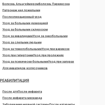
Болезнь Альцгеймером
Болезнь Паркинсона
Патронаж над пожилыми
Послеоперационный уход
Уход за больными деменцией
Уход за больными склерозом
Уход за инвалидами
Уход за онкобольными
Уход за слепыми людьми
Уход за тяжелобольными
Уход при варикозе
Уход при гипертонии
Уход при пролежнях
Уход за психически больными
Уход при запорах
Для инвалидов-колясочников
РЕАБИЛИТАЦИЯ
После дтп
После инфаркта
После инфаркта миокарда
Заболевания нервной системы
После катаракты