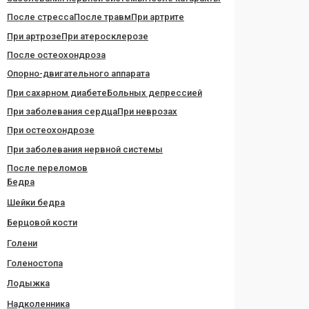
После стресса
После травм
При артрите
При артрозе
При атеросклерозе
После остеохондроза
Опорно-двигательного аппарата
При сахарном диабете
Больных депрессией
При заболевания сердца
При неврозах
При остеохондрозе
При заболевания нервной системы
После переломов
Бедра
Шейки бедра
Берцовой кости
Голени
Голеностопа
Лодыжка
Надколенника