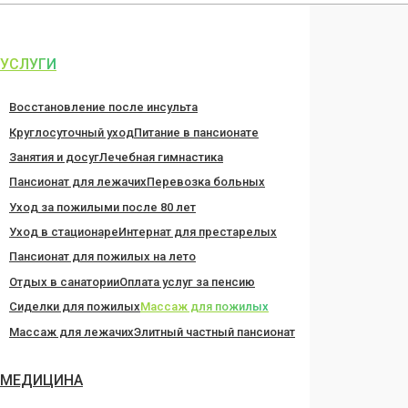
Перейти
к
содержанию
УСЛУГИ
Восстановление после инсульта
Круглосуточный уход
Питание в пансионате
Занятия и досуг
Лечебная гимнастика
Пансионат для лежачих
Перевозка больных
Уход за пожилыми после 80 лет
Уход в стационаре
Интернат для престарелых
Пансионат для пожилых на лето
Отдых в санатории
Оплата услуг за пенсию
Сиделки для пожилых
Массаж для пожилых
Массаж для лежачих
Элитный частный пансионат
МЕДИЦИНА