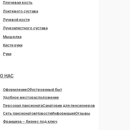
Плечевая кость
Локтевого сустава
Лучевой кости
Лучезапястного сустава
Мыщелка
Кисти руки
Руки
О НАС
Оформление
Обустроенный быт
Удобное месторасположение
Персонал пансионата
Санатории для пенсионеров
Сеть пансионатов
Новости
Информация
Отзывы
Франшиза – бизнес под ключ