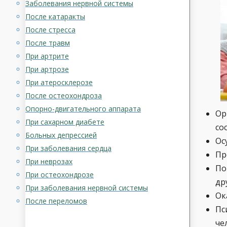
Заболевания нервной системы
После катаракты
После стресса
После травм
При артрите
При артрозе
При атеросклерозе
После остеохондроза
Опорно-двигательного аппарата
Ор
При сахарном диабете
со
Больных депрессией
Ос
При заболевания сердца
Пр
При неврозах
По
При остеохондрозе
др
При заболевания нервной системы
Ок
После переломов
Пс
че