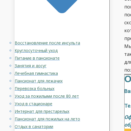
по
по
ск
ко
пр
Восстановление после инсульта
Мы
Круглосуточный уход
та
Питание в пансионате
дл
Занятия и досуг
по
Лечебная гимнастика
О
Пансионат для лежачих
Перевозка больных
Ва
Уход за пожилыми после 80 лет
Уход в стационаре
Те
Интернат для престарелых
Оф
Пансионат для пожилых на лето
об
Отдых в санатории