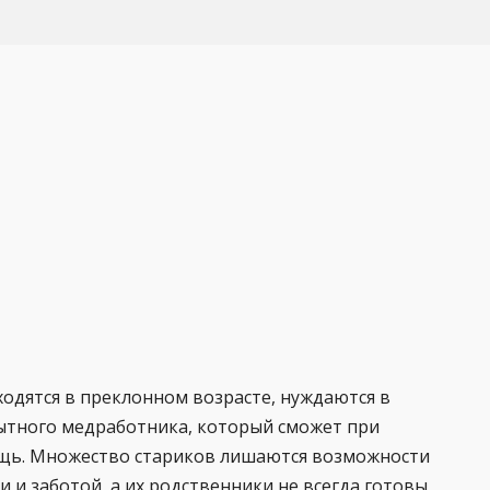
й
одятся в преклонном возрасте, нуждаются в
пытного медработника, который сможет при
щь. Множество стариков лишаются возможности
 и заботой, а их родственники не всегда готовы