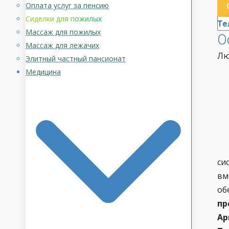
Оплата услуг за пенсию
Сиделки для пожилых
Те
Массаж для пожилых
О
Массаж для лежачих
Лю
Элитный частный пансионат
Медицина
си
вм
об
пр
Ар