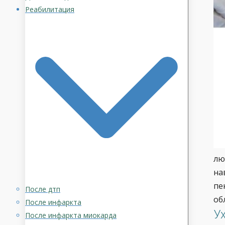
Реабилитация
лю
на
пе
После дтп
об
После инфаркта
У
После инфаркта миокарда