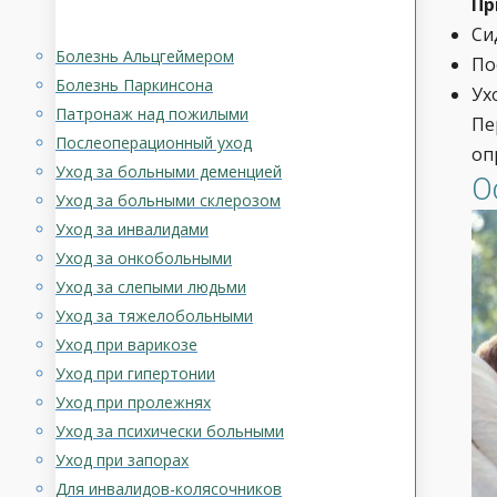
Пр
Си
Болезнь Альцгеймером
По
Болезнь Паркинсона
Ух
Патронаж над пожилыми
Пе
Послеоперационный уход
оп
Уход за больными деменцией
О
Уход за больными склерозом
Уход за инвалидами
Уход за онкобольными
Уход за слепыми людьми
Уход за тяжелобольными
Уход при варикозе
Уход при гипертонии
Уход при пролежнях
Уход за психически больными
Уход при запорах
Для инвалидов-колясочников