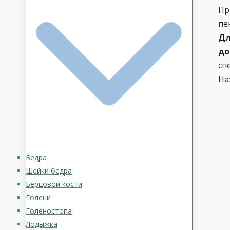
Пр
пе
Дл
до
сп
На
Бедра
Шейки бедра
Берцовой кости
Голени
Голеностопа
Лодыжка