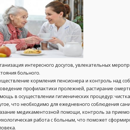
ганизация интересного досугов, увлекательных меропри
стояния больного.
уществление кормления пенсионера и контроль над со
оведение профилактики пролежней, растирание омертв
мощь в осуществлении гигиенических процедур: чистка 
угое, что необходимо для ежедневного соблюдения сан
азание медикаментозной помощи, контроль за приемом
ихологическая работа с больным, что поможет сформи
ловека.