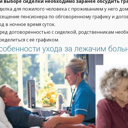
и выборе сиделки необходимо заранее обсудить гра
делка для пожилого человека с проживанием у него дом
сещение пенсионера по обговоренному графику и дого
од в ночное время суток.
ред договоренностью с сиделкой, родственникам необх
ределиться с её графиком.
собенности ухода за лежачим бол