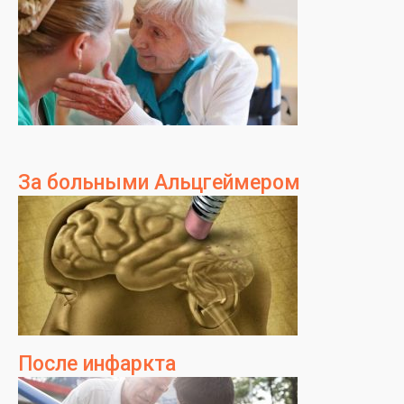
За больными Альцгеймером
После инфаркта