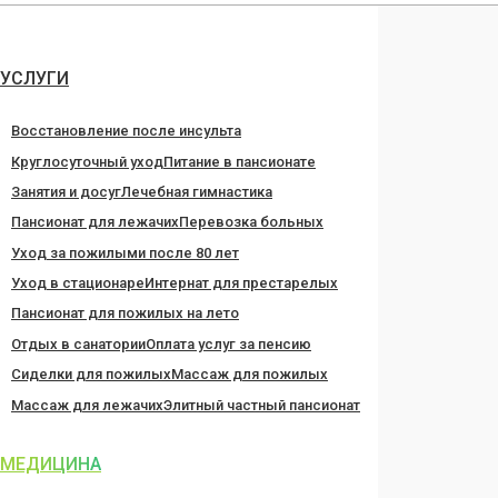
Перейти
к
содержанию
УСЛУГИ
Восстановление после инсульта
Круглосуточный уход
Питание в пансионате
Занятия и досуг
Лечебная гимнастика
Пансионат для лежачих
Перевозка больных
Уход за пожилыми после 80 лет
Уход в стационаре
Интернат для престарелых
Пансионат для пожилых на лето
Отдых в санатории
Оплата услуг за пенсию
Сиделки для пожилых
Массаж для пожилых
Массаж для лежачих
Элитный частный пансионат
МЕДИЦИНА