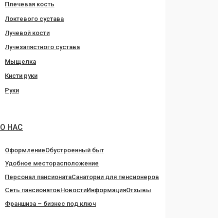
Плечевая кость
Локтевого сустава
Лучевой кости
Лучезапястного сустава
Мыщелка
Кисти руки
Руки
О НАС
Оформление
Обустроенный быт
Удобное месторасположение
Персонал пансионата
Санатории для пенсионеров
Сеть пансионатов
Новости
Информация
Отзывы
Франшиза – бизнес под ключ