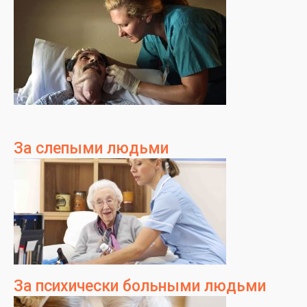
За слепыми людьми
За психически больными людьми