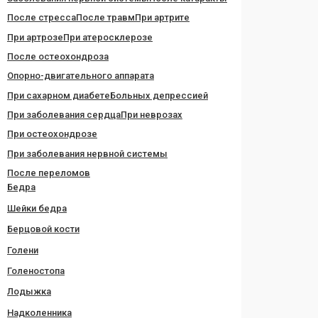
После стресса
После травм
При артрите
При артрозе
При атеросклерозе
После остеохондроза
Опорно-двигательного аппарата
При сахарном диабете
Больных депрессией
При заболевания сердца
При неврозах
При остеохондрозе
При заболевания нервной системы
После переломов
Бедра
Шейки бедра
Берцовой кости
Голени
Голеностопа
Лодыжка
Надколенника