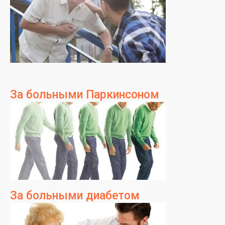
За больными Паркинсоном
За больными диабетом