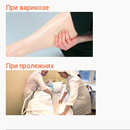
При варикозе
При пролежнях