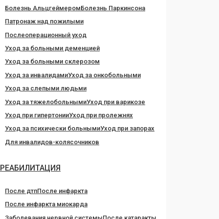
Болезнь Альцгеймером
Болезнь Паркинсона
Патронаж над пожилыми
Послеоперационный уход
Уход за больными деменцией
Уход за больными склерозом
Уход за инвалидами
Уход за онкобольными
Уход за слепыми людьми
Уход за тяжелобольными
Уход при варикозе
Уход при гипертонии
Уход при пролежнях
Уход за психически больными
Уход при запорах
Для инвалидов-колясочников
РЕАБИЛИТАЦИЯ
После дтп
После инфаркта
После инфаркта миокарда
Заболевания нервной системы
После катаракты