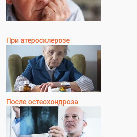
При атеросклерозе
После остеохондроза